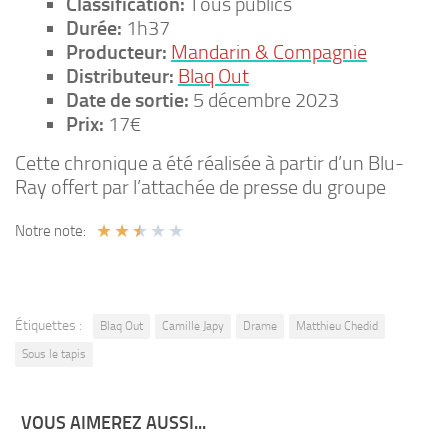
Classification:
Tous publics
Durée:
1h37
Producteur:
Mandarin & Compagnie
Distributeur:
Blaq Out
Date de sortie:
5 décembre 2023
Prix:
17€
Cette chronique a été réalisée à partir d’un Blu-
Ray offert par l’attachée de presse du groupe
★
★
★
★
★
Notre note:
Étiquettes :
Blaq Out
Camille Japy
Drame
Matthieu Chedid
Sous le tapis
VOUS AIMEREZ AUSSI...