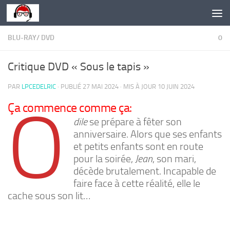
Skip to content
BLU-RAY/ DVD
0
Critique DVD « Sous le tapis »
PAR
LPCEDELRIC
· PUBLIÉ
27 MAI 2024
· MIS À JOUR
10 JUIN 2024
O
Ça commence comme ça:
dile
se prépare à fêter son
anniversaire. Alors que ses enfants
et petits enfants sont en route
pour la soirée,
Jean
, son mari,
décède brutalement. Incapable de
faire face à cette réalité, elle le
cache sous son lit…