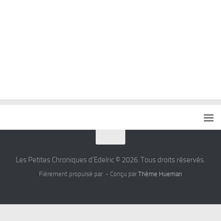
Les Petites Chroniques d'Edelric © 2026. Tous droits réservés.
Fièrement propulsé par
- Conçu par
Thème Hueman