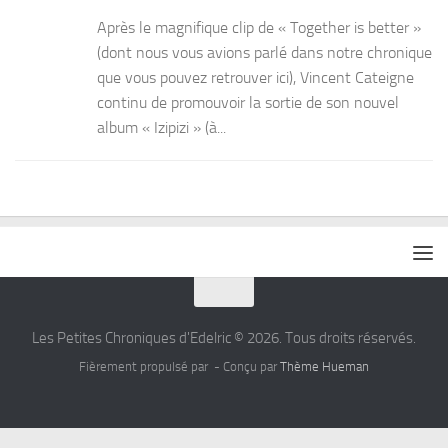
Après le magnifique clip de « Together is better »
(dont nous vous avions parlé dans notre chronique
que vous pouvez retrouver ici), Vincent Cateigne
continu de promouvoir la sortie de son nouvel
album « Izipizi » (à...
Les Petites Chroniques d'Edelric © 2026. Tous droits réservés.
Fièrement propulsé par
- Conçu par
Thème Hueman