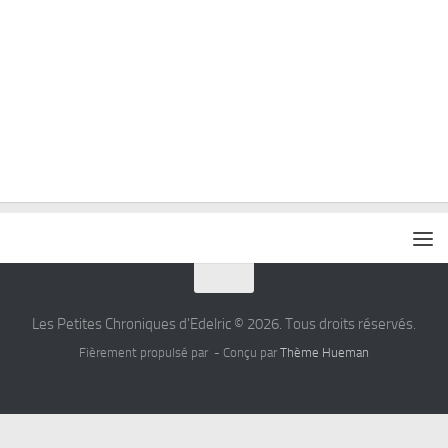
Les Petites Chroniques d'Edelric © 2026. Tous droits réservés.
Fièrement propulsé par
- Conçu par
Thème Hueman