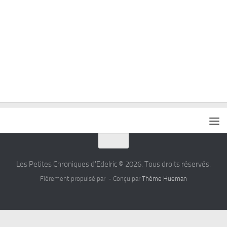
Les Petites Chroniques d'Edelric © 2026. Tous droits réservés.
Fièrement propulsé par
- Conçu par
Thème Hueman