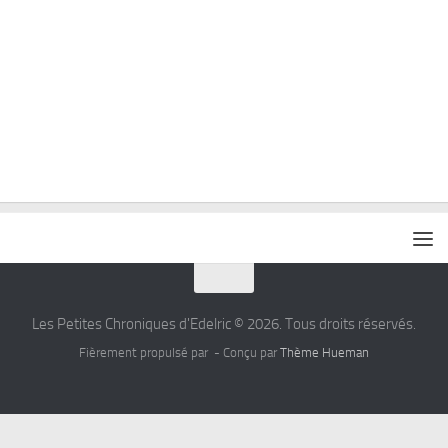
Les Petites Chroniques d'Edelric © 2026. Tous droits réservés.
Fièrement propulsé par
- Conçu par
Thème Hueman