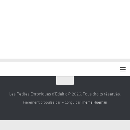
Les Petites Chroniques d'Edelric © 2026. Tous droits réservés.
Fièrement propulsé par
- Conçu par
Thème Hueman