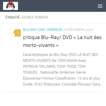
Skip to content
ÉTIQUETÉ :
GEORGE ROMERO
BLU-RAY/ DVD
/
HORREUR
23 DÉCEMBRE 2020
0
critique Blu-Ray/ DVD « La nuit des
morts-vivants »
Caractéristiques du Blu-Ray/ DVD: LA NUIT DES
MORTS-VIVANTS De: TOM SAVINI Avec:
PATRICIA TALLMAN, TONY TODD, TOM
TOWLES… Nationalité: Américain Genre:
Épouvante/ Horreur Classification: 12 ans et plus
Durée: 1h32 Producteur: Columbia Pictures/ Sony...