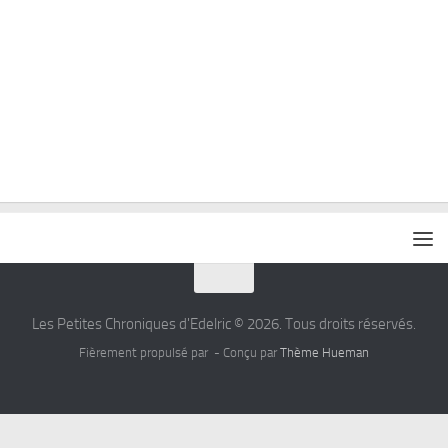
Les Petites Chroniques d'Edelric © 2026. Tous droits réservés.
Fièrement propulsé par
- Conçu par
Thème Hueman