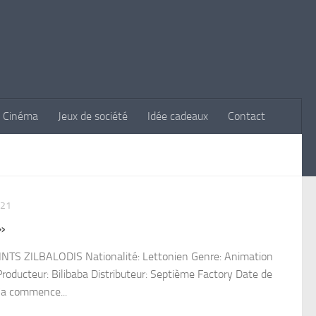
Cinéma
Jeux de société
Idée cadeaux
Contact
021
»
INTS ZILBALODIS Nationalité: Lettonien Genre: Animation
Producteur: Bilibaba Distributeur: Septième Factory Date de
 Ça commence...