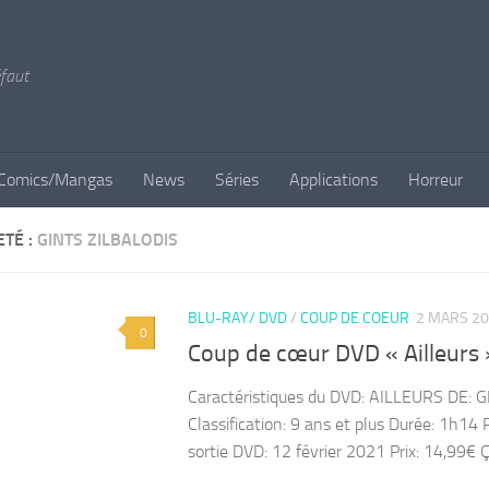
éfaut
Comics/Mangas
News
Séries
Applications
Horreur
ETÉ :
GINTS ZILBALODIS
BLU-RAY/ DVD
/
COUP DE COEUR
2 MARS 2
0
Coup de cœur DVD « Ailleurs 
Caractéristiques du DVD: AILLEURS DE: G
Classification: 9 ans et plus Durée: 1h14 
sortie DVD: 12 février 2021 Prix: 14,99€