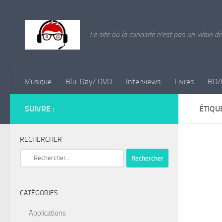
Skip to content
Le site où la curiosité n'est pas un vilain d
Musique
Blu-Ray/ DVD
Interviews
Livres
BD/
SUIVRE :
ÉTIQU
RECHERCHER
Rechercher :
CATÉGORIES
Applications