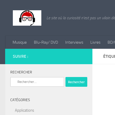
Skip to content
Le site où la curiosité n'est pas un vilain d
Musique
Blu-Ray/ DVD
Interviews
Livres
BD/
SUIVRE :
ÉTIQU
RECHERCHER
Rechercher :
CATÉGORIES
Applications