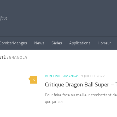
éfaut
Comics/Mangas
News
Séries
Applications
Horreur
ETÉ :
GRANOLA
BD/COMICS/MANGAS
9 JUILLET 2022
0
Critique Dragon Ball Super –
Pour faire face au meilleur combattant de
que jamais.