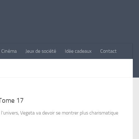
Cinéma
Jeux de société
Idée cadeaux
Contact
 Tome 17
 l’univers, Vegeta va devoir se montrer plus charismatique