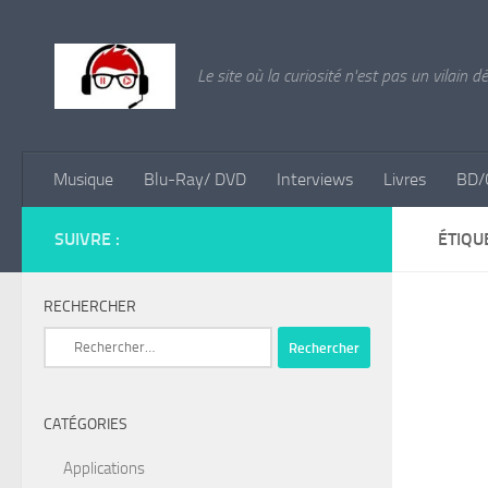
Skip to content
Le site où la curiosité n'est pas un vilain d
Musique
Blu-Ray/ DVD
Interviews
Livres
BD/
SUIVRE :
ÉTIQU
RECHERCHER
Rechercher :
CATÉGORIES
Applications