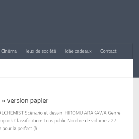
Cinéma
Jeux de société
Idée cadeaux
Contact
 » version papier
L ALCHEMIST Scénario et dessin: HIROMU ARAKAWA Genre:
mpunk Classification: Tous public Nombre de volumes: 27
pour la perfect (à...