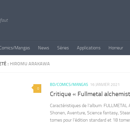
éfaut
Comics/Mangas
News
Séries
Applications
Horreur
ETÉ :
HIROMU ARAKAWA
BD/COMICS/MANGAS
16 JANVIER 2021
0
Critique « Fullmetal alchemist
Caractéristiques de l’album: FULLMETA
Shonen, Aventure, Science fantasy, Stea
tomes pour l’édition standard et 18 tomes 