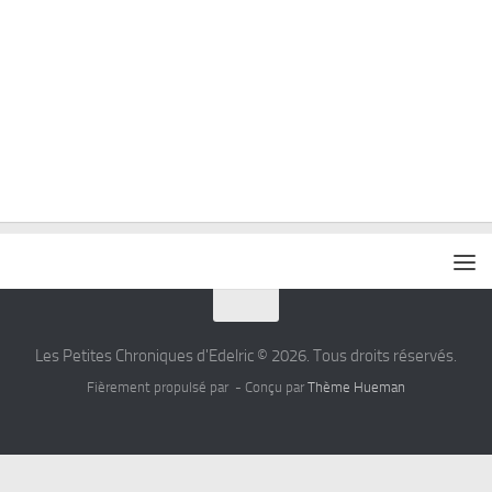
Les Petites Chroniques d'Edelric © 2026. Tous droits réservés.
Fièrement propulsé par
- Conçu par
Thème Hueman