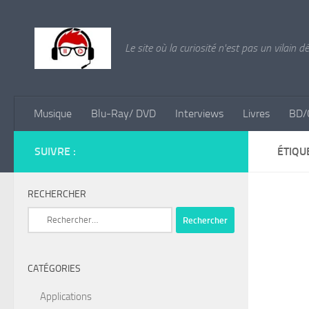
Skip to content
Le site où la curiosité n'est pas un vilain d
Musique
Blu-Ray/ DVD
Interviews
Livres
BD/
SUIVRE :
ÉTIQU
RECHERCHER
Rechercher :
CATÉGORIES
Applications