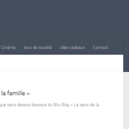
Cinéma
Jeux de société
Idée cadeaux
Contact
la famille »
tique sans dessus dessous du Blu-Ray « Le sens de la