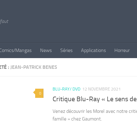
éfaut
Comics/Mangas
News
Séries
Applications
Horreur
ETÉ :
JEAN-PATRICK BENES
BLU-RAY/ DVD
12 NOVEMBRE 2021
0
Critique Blu-Ray « Le sens de 
Venez découvrir les Morel avec notre cri
famille » chez Gaumont.