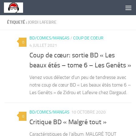
Skip to content
ÉTIQUETÉ :
JORDI LAFEBRE
BD/COMICS/MANGAS
/
COUP DE COEUR
0
4 JUILLET 2021
Coup de cœur: sortie BD « Les
beaux étés – tome 6 – Les Genêts »
Venez vous délecter d’un peu de tendresse avec
notre coup de cœur BD « Les beaux étés tome 6 –
Les Genêts » de Zidrou et Lafevre chez Dargaud.
BD/COMICS/MANGAS
10 OCTOBRE 2020
0
Critique BD « Malgré tout »
Caractéristiques de l’album: MALGRÉ TOUT