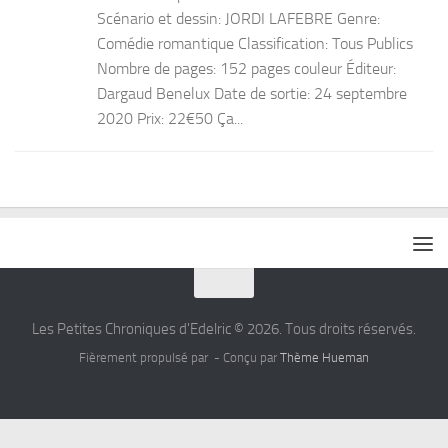
Scénario et dessin: JORDI LAFEBRE Genre:
Comédie romantique Classification: Tous Publics
Nombre de pages: 152 pages couleur Éditeur:
Dargaud Benelux Date de sortie: 24 septembre
2020 Prix: 22€50 Ça...
Les Petites Chroniques d'Edelric © 2026. Tous droits réservés.
Fièrement propulsé par
- Conçu par
Thème Hueman