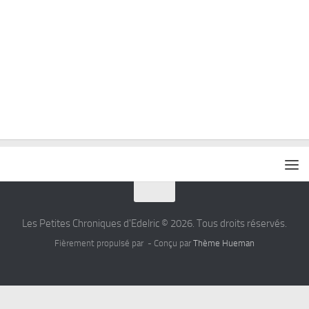
Les Petites Chroniques d'Edelric © 2026. Tous droits réservés.
Fièrement propulsé par
- Conçu par
Thème Hueman