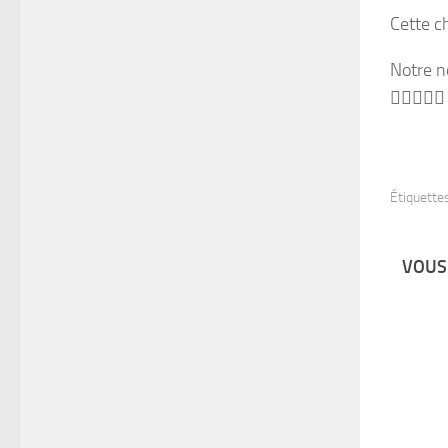
Cette ch
Notre n





Étiquettes
VOUS 