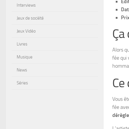
Édi
Interviews
Dat
Pri
Jeux de société
Ça
Jeux Vidéo
Livres
Alors qu
Musique
fée qui 
homma
News
Ce 
Séries
Vous êt
fée ave
dérègl
L’artis