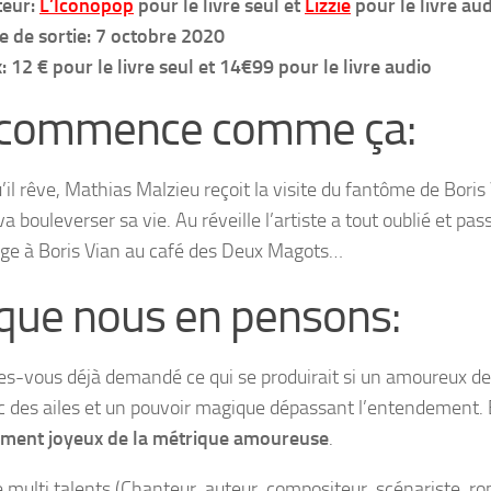
teur:
L’Iconopop
pour le livre seul et
Lizzie
pour le livre au
e de sortie: 7 octobre 2020
x: 12 € pour le livre seul et 14€99 pour le livre audio
 commence comme ça:
’il rêve,
Mathias Malzieu
reçoit la visite du fantôme de
Boris
va bouleverser sa vie. Au réveille l’artiste a tout oublié et 
ge à
Boris Vian
au café des Deux Magots…
que nous en pensons:
es-vous déjà demandé ce qui se produirait si un amoureux de 
c des ailes et un pouvoir magique dépassant l’entendement. 
ement joyeux de la métrique amoureuse
.
te multi talents (Chanteur, auteur, compositeur, scénariste, r