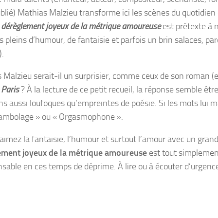
blié)
Mathias Malzieu
transforme ici les scènes du quotidien 
 dérèglement joyeux de la métrique amoureuse
est prétexte à 
s pleins d’humour, de fantaisie et parfois un brin salaces, pa
).
 Malzieu
serait-il un surprisier, comme ceux de son roman (et 
 Paris
? À la lecture de ce petit recueil, la réponse semble êt
ons aussi loufoques qu’empreintes de poésie. Si les mots lui 
rambolage » ou « Orgasmophone ».
 aimez la fantaisie, l’humour et surtout l’amour avec un gran
ement joyeux de la métrique amoureuse
est tout simplement 
nsable en ces temps de déprime. À lire ou à écouter d’urgenc