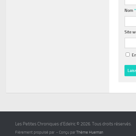
Nom
*
Site 
En
Les Petites Chroniques d'Edelric © 2026. Tous droits réservés.
Fièrement propulsé par
- Conçu par
Thème Hueman