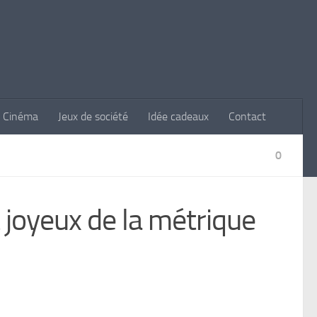
Cinéma
Jeux de société
Idée cadeaux
Contact
0
t joyeux de la métrique