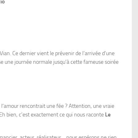
dio
 Vian
. Ce dernier vient le prévenir de l’arrivée d’une
passe une journée normale jusqu’à cette fameuse soirée
l’amour rencontrait une fée ? Attention, une vraie
Eh bien, c’est exactement ce qui nous raconte
Le
omancier, acteur, réalisateur… nous espérons ne rien