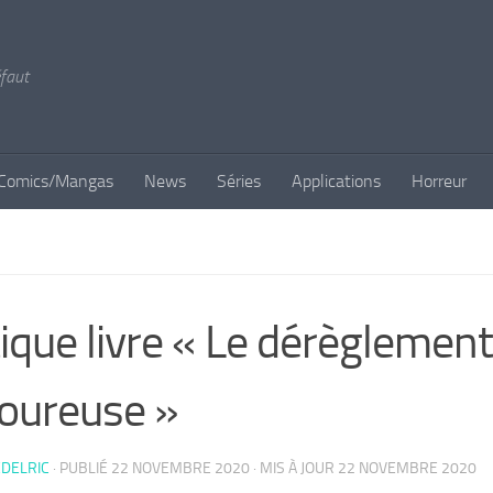
éfaut
Comics/Mangas
News
Séries
Applications
Horreur
tique livre « Le dérèglemen
oureuse »
DELRIC
· PUBLIÉ
22 NOVEMBRE 2020
· MIS À JOUR
22 NOVEMBRE 2020