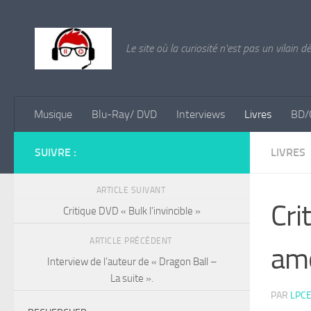
Skip to content
Le site où la curiosité n'est pas un vilain d
Musique
Blu-Ray/ DVD
Interviews
Livres
BD/
SUIVRE :
LIVRES
ARTICLE SUIVANT
Cri
Critique DVD « Bulk l’invincible »
ARTICLE PRÉCÉDENT
am
Interview de l’auteur de « Dragon Ball –
La suite ».
PAR
LPCE