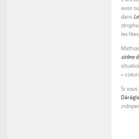
avoir ou
dans
Le
strophe
les fées
Mathias
sirène à
situati
« coeu
Si vous
Dérègl
indispe