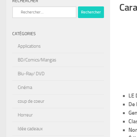
RECHERCHER
Cara
Rechercher :
CATÉGORIES
Applications
BD/Comics/Mangas
Blu-Ray/ DVD
Cinéma
LE
coup de coeur
De 
Gen
Horreur
Cla
Idée cadeaux
Nom