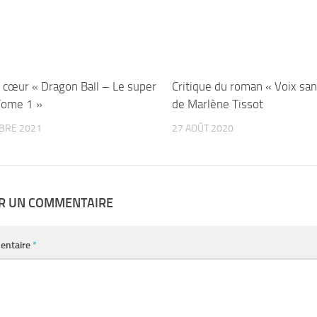
 cœur « Dragon Ball – Le super
Critique du roman « Voix san
 Tome 1 »
de Marlène Tissot
BRE 2021
27 AOÛT 2020
ER UN COMMENTAIRE
entaire
*