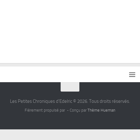
Les Petites Chroniques d'Edelric © 2026. Tous droits réservés.
Fièrement propulsé par
- Conçu par
Thème Hueman