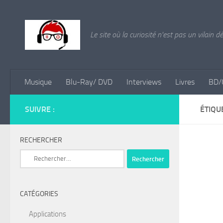
Skip to content
Le site où la curiosité n'est pas un vilain d
Musique
Blu-Ray/ DVD
Interviews
Livres
BD/
SUIVRE :
ÉTIQU
RECHERCHER
Rechercher :
CATÉGORIES
Applications