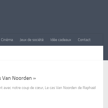
Cinéma
Jeux de société
Idée cadeaux
Contact
s Van Noorden »
ant avec notre coup de cœur, Le cas Van Noorden de Raphaël