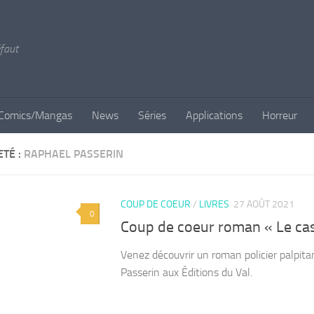
éfaut
Comics/Mangas
News
Séries
Applications
Horreur
ETÉ :
RAPHAEL PASSERIN
COUP DE COEUR
/
LIVRES
27 AOÛT 2021
0
Coup de coeur roman « Le ca
Venez découvrir un roman policier palpit
Passerin aux Éditions du Val.