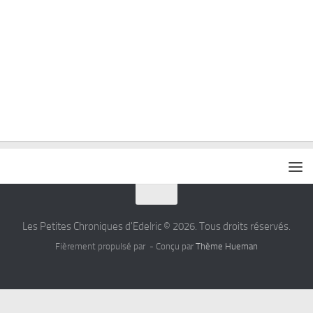
Les Petites Chroniques d'Edelric © 2026. Tous droits réservés.
Fièrement propulsé par
- Conçu par
Thème Hueman