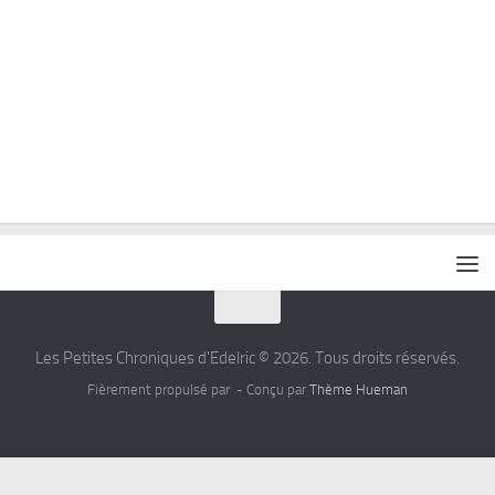
Les Petites Chroniques d'Edelric © 2026. Tous droits réservés.
Fièrement propulsé par
- Conçu par
Thème Hueman