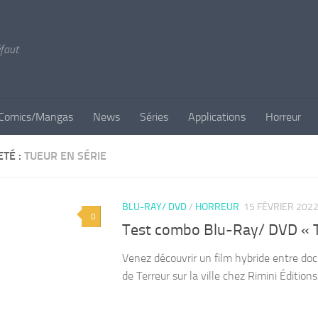
éfaut
Comics/Mangas
News
Séries
Applications
Horreur
ETÉ :
TUEUR EN SÉRIE
BLU-RAY/ DVD
/
HORREUR
15 FÉVRIER 202
0
Test combo Blu-Ray/ DVD « Ter
Venez découvrir un film hybride entre do
de Terreur sur la ville chez Rimini Éditions