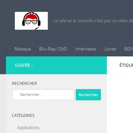
Skip to content
Le site où la curiosité n'est pas un vilain d
Musique
Blu-Ray/ DVD
Interviews
Livres
BD/
SUIVRE :
ÉTIQU
RECHERCHER
Rechercher :
CATÉGORIES
Applications