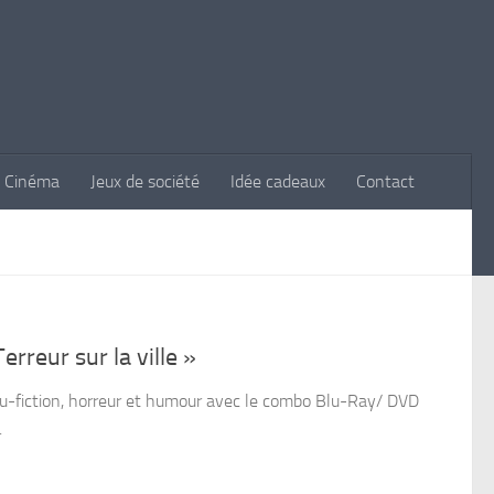
Cinéma
Jeux de société
Idée cadeaux
Contact
2
reur sur la ville »
cu-fiction, horreur et humour avec le combo Blu-Ray/ DVD
.