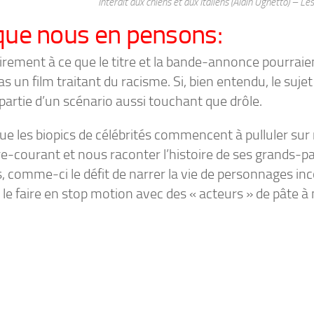
Interdit aux chiens et aux Italiens (Alain Ughetto) – L
que nous en pensons:
irement à ce que le titre et la bande-annonce pourraien
as un film traitant du racisme. Si, bien entendu, le suje
partie d’un scénario aussi touchant que drôle.
ue les biopics de célébrités commencent à pulluler sur
re-courant et nous raconter l’histoire de ses grands-p
, comme-ci le défit de narrer la vie de personnages inco
 le faire en stop motion avec des « acteurs » de pâte à