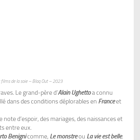
es films de la soie – Blaq Out – 2023
aves. Le grand-père d’
Alain Ughetto
a connu
aillé dans des conditions déplorables en
France
et
e note d’espoir, des mariages, des naissances et
ts entre eux.
rto Benigni
comme,
Le monstre
ou
La vie est belle
.