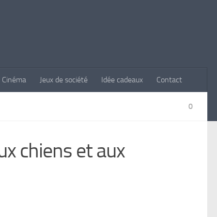
Cinéma
Jeux de société
Idée cadeaux
Contact
0
ux chiens et aux