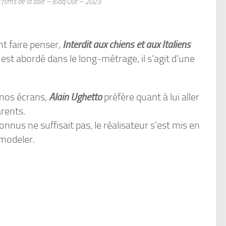
es films de la soie – Blaq Out – 2023
t faire penser,
Interdit aux chiens et aux Italiens
t est abordé dans le long-métrage, il s’agit d’une
 nos écrans,
Alain Ughetto
préfère quant à lui aller
arents.
nnus ne suffisait pas, le réalisateur s’est mis en
 modeler.