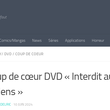
éfaut
Comics/Mangas
News
Séries
Applications
Horreur
Y/ DVD
/
COUP DE COEUR
p de cœur DVD « Interdit a
liens »
DELRIC
·
10 JUIN 2024