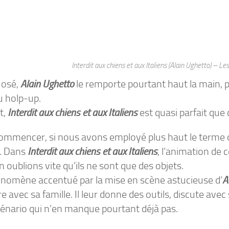
Interdit aux chiens et aux Italiens (Alain Ughetto) – L
 osé,
Alain Ughetto
le remporte pourtant haut la main, 
u holp-up.
t,
Interdit aux chiens et aux Italiens
est quasi parfait que
ommencer, si nous avons employé plus haut le terme d’
. Dans
Interdit aux chiens et aux Italiens
, l’animation de 
 oublions vite qu’ils ne sont que des objets.
nomène accentué par la mise en scène astucieuse d’
A
ire avec sa famille. Il leur donne des outils, discute a
cénario qui n’en manque pourtant déjà pas.