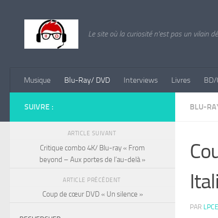
Skip to content
Le site où la curiosité n'est pas un vilain d
Musique
Blu-Ray/ DVD
Interviews
Livres
BD/
SUIVRE :
BLU-RA
ARTICLE SUIVANT
Cou
Critique combo 4K/ Blu-ray « From
beyond – Aux portes de l’au-delà »
Ita
ARTICLE PRÉCÉDENT
Coup de cœur DVD « Un silence »
PAR
LPCE