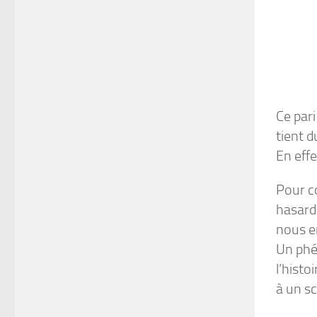
Ce pari
tient d
En effe
Pour c
hasard
nous en
Un phé
l’histo
à un s