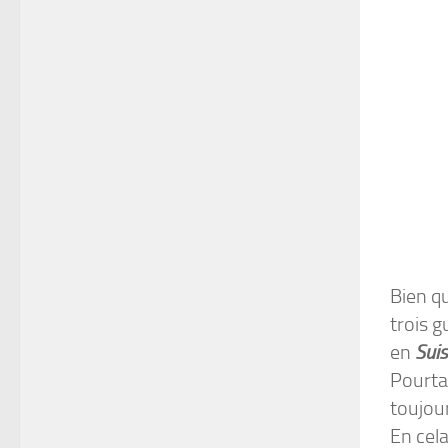
Bien qu
trois g
en
Sui
Pourta
toujour
En cela