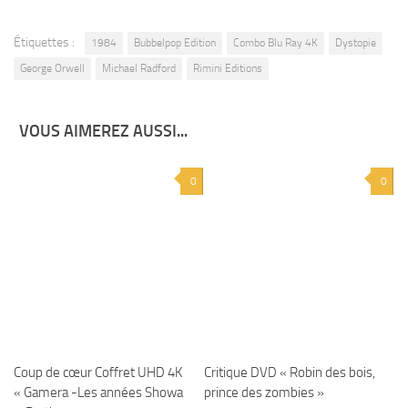
Étiquettes :
1984
Bubbelpop Edition
Combo Blu Ray 4K
Dystopie
George Orwell
Michael Radford
Rimini Editions
VOUS AIMEREZ AUSSI...
0
0
Coup de cœur Coffret UHD 4K
Critique DVD « Robin des bois,
« Gamera -Les années Showa
prince des zombies »