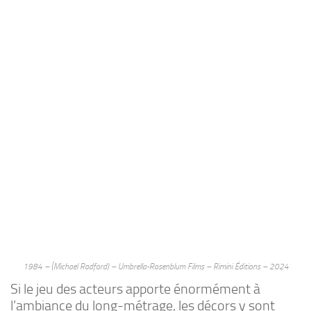
1984 – (Michael Radford) – Umbrella-Rosenblum Films – Rimini Éditions – 2024
Si le jeu des acteurs apporte énormément à
l’ambiance du long-métrage, les décors y sont