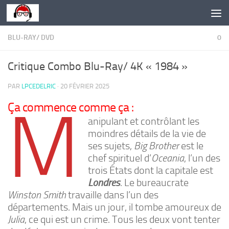
Skip to content
BLU-RAY/ DVD
0
Critique Combo Blu-Ray/ 4K « 1984 »
PAR
LPCEDELRIC
·
20 FÉVRIER 2025
M
Ça commence comme ça :
anipulant et contrôlant les
moindres détails de la vie de
ses sujets,
Big Brother
est le
chef spirituel d’
Oceania
, l’un des
trois États dont la capitale est
Londres
. Le bureaucrate
Winston Smith
travaille dans l’un des
départements. Mais un jour, il tombe amoureux de
Julia
, ce qui est un crime. Tous les deux vont tenter