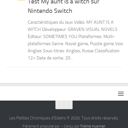
Test My aunt is a witch sur
Nintendo Switch
Caractéristiques du Jeux Vidéo: MY AUNT IS A
WITCH Développeur: GRAVEN VISUAL NOVELS
Éditeur: SOMETIMES YOU Plateformes: Multi-
plateformes Genre: Novel game, Puzzle game Voix:
Anglais Sous-titres: Anglais, Russe Classification:
12+ Date de sortie: 20...
Les Petites Chroniques d'Edelric © 2026. Tous droits réservés.
Fièrement propulsé par
- Conçu par
Thème Hueman