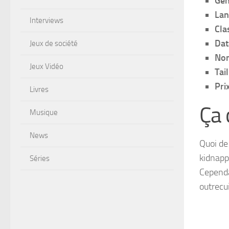
Gen
Lan
Interviews
Cla
Dat
Jeux de société
Nom
Jeux Vidéo
Tail
Pri
Livres
Ça
Musique
News
Quoi de
kidnapp
Séries
Cependa
outrec