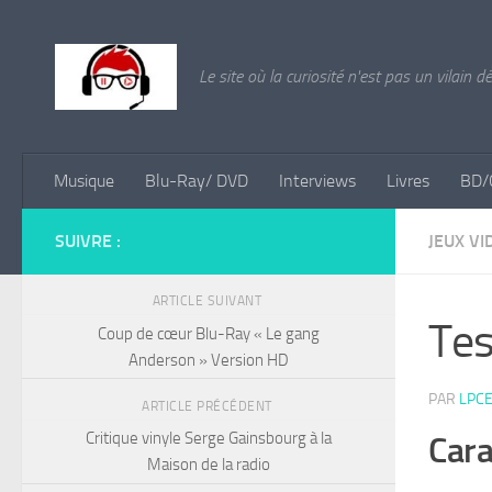
Skip to content
Le site où la curiosité n'est pas un vilain d
Musique
Blu-Ray/ DVD
Interviews
Livres
BD/
SUIVRE :
JEUX VI
ARTICLE SUIVANT
Tes
Coup de cœur Blu-Ray « Le gang
Anderson » Version HD
PAR
LPCE
ARTICLE PRÉCÉDENT
Critique vinyle Serge Gainsbourg à la
Cara
Maison de la radio