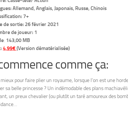
re: Casse-tête/ Action
gues: Allemand, Anglais, Japonais, Russe, Chinois
ssification: 7+
e de sortie: 26 février 2021
bre de joueur: 1
le
:
143,00 MB
x:
4,99€
(Version dématérialisée)
 commence comme ça:
 mieux pour faire plier un royaume, lorsque l’on est une horde
er sa belle princesse ? Un indémodable des plans machiavéliq
nt, un preux chevalier (ou plutôt un taré amoureux des bombes
uidance…