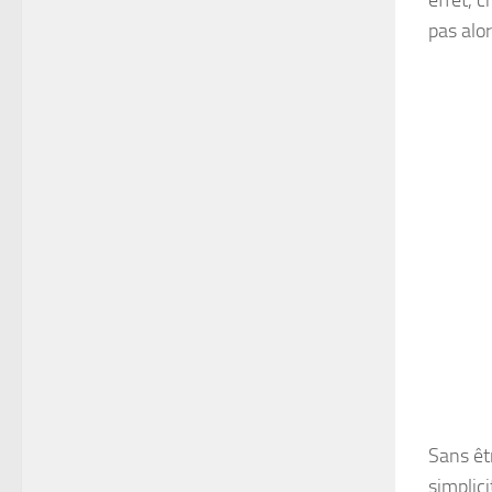
effet, 
pas alo
Sans êtr
simplic