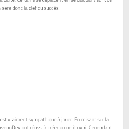
a carte. Certains se déplacent en se calquant sur vos
 sera donc la clef du succès.
est vraiment sympathique à jouer. En misant sur la
ngeonDev
ont réussi à créer un petit ovni. Cependant,