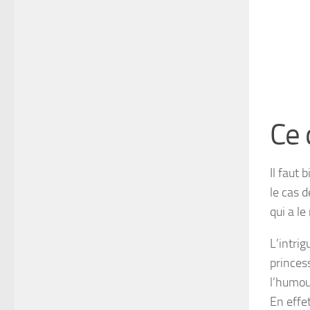
Ce 
Il faut
le cas 
qui a le
L’intri
princes
l’humou
En effet