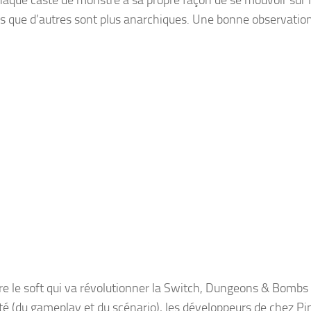
chaque caste de monstre a sa propre façon de se mouvoir sur l
rs que d’autres sont plus anarchiques. Une bonne observation
e le soft qui va révolutionner la
Switch
,
Dungeons & Bombs
ité (du gameplay et du scénario), les développeurs de chez
Pi