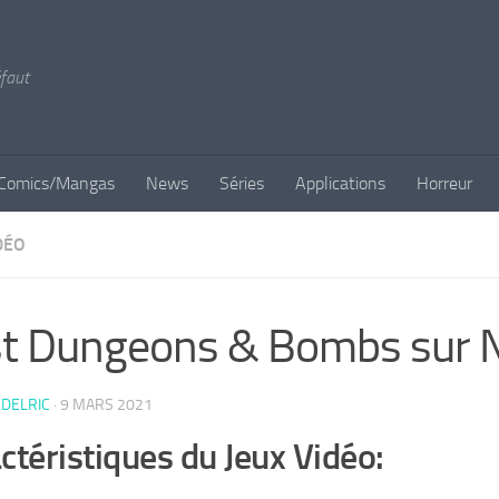
éfaut
Comics/Mangas
News
Séries
Applications
Horreur
DÉO
t Dungeons & Bombs sur N
DELRIC
·
9 MARS 2021
ctéristiques du Jeux Vidéo: