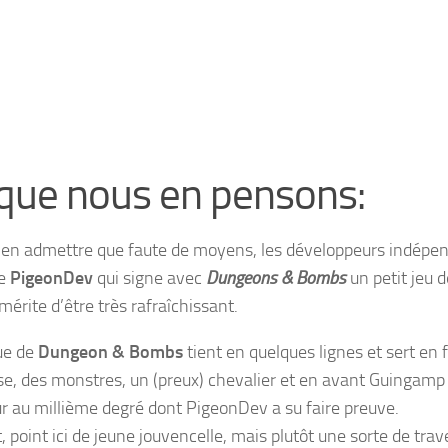
que nous en pensons:
 bien admettre que faute de moyens, les développeurs indépen
de
PigeonDev
qui signe avec
Dungeons & Bombs
un petit jeu 
 mérite d’être très rafraîchissant.
gue de
Dungeon & Bombs
tient en quelques lignes et sert en f
se, des monstres, un (preux) chevalier et en avant Guingamp !
r au millième degré dont
PigeonDev
a su faire preuve.
, point ici de jeune jouvencelle, mais plutôt une sorte de trav