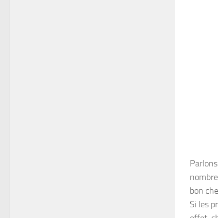
Parlons
nombre 
bon che
Si les p