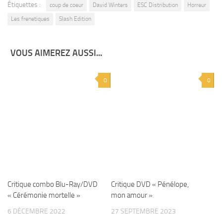
Étiquettes :
coup de coeur
David Winters
ESC Distribution
Horreur
Les frenetiques
Slash Edition
VOUS AIMEREZ AUSSI...
0
0
Critique combo Blu-Ray/DVD
Critique DVD « Pénélope,
« Cérémonie mortelle »
mon amour »
6 DÉCEMBRE 2022
27 SEPTEMBRE 2023