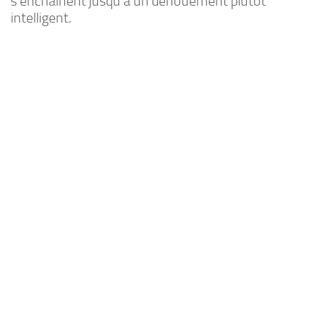
s’enchaînent jusqu’à un dénouement plutôt
intelligent.