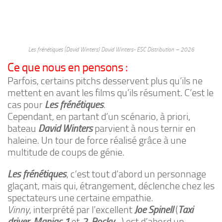
Les frénétiques (David Winters) David Winters- ESC Distribution – 2026
Ce que nous en pensons :
Parfois, certains pitchs desservent plus qu’ils ne
mettent en avant les films qu’ils résument. C’est le
cas pour
Les frénétiques
.
Cependant, en partant d’un scénario, à priori,
bateau
David Winters
parvient à nous ternir en
haleine. Un tour de force réalisé grâce à une
multitude de coups de génie.
Les frénétiques
, c’est tout d’abord un personnage
glaçant, mais qui, étrangement, déclenche chez les
spectateurs une certaine empathie.
Vinny
, interprété par l’excellent
Joe Spinell
(
Taxi
driver
,
Maniac 1
et
2
,
Rocky
…) est d’abord un