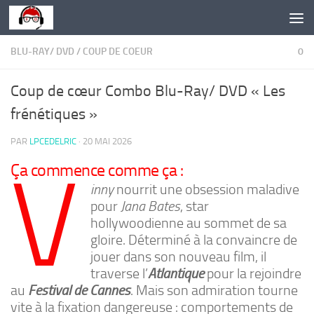
Skip to content
BLU-RAY/ DVD
/
COUP DE COEUR
0
Coup de cœur Combo Blu-Ray/ DVD « Les
frénétiques »
PAR
LPCEDELRIC
·
20 MAI 2026
V
Ça commence comme ça :
inny
nourrit une obsession maladive
pour
Jana Bates
, star
hollywoodienne au sommet de sa
gloire. Déterminé à la convaincre de
jouer dans son nouveau film, il
traverse l’
Atlantique
pour la rejoindre
au
Festival de Cannes
. Mais son admiration tourne
vite à la fixation dangereuse : comportements de