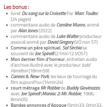
Les bonus :
livret
Du sang sur la Croisette
Par
Marc Toullec
(24 pages)
commentaire audio de
Caroline Munro
, animé
par
Alan Jones
(2022)
commentaire audio de
Luke Walter
producteur
associé animé par
David Gregory
(VO non ST)
Comme un père spirituel
,
Sal Sirchia
se
souvient de
Joe Spinell
(21min12 VOST)
Mon dernier film d’horreur
, entretien audio
d’archive illustré avec le producteur
Judd
Hamilton
(18min59)
Cannes
&
New-York
, les lieux de tournage du
film aujourd’hui (14min24)
court métrage
Mr Robbie
de
Buddy Giovinazzo
,
avec
Joe Spinell
(
Maniac 2: Mr. Robbie
, 1986,
8min05)
Bandes annonces d’époque
(0min33, 0min32,