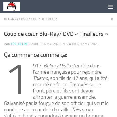
Skip to content
BLU-RAY/ DVD
/
COUP DE COEUR
0
Coup de cœur Blu-Ray/ DVD « Tirailleurs »
PAR
LPCEDELRIC
· PUBLIÉ
16 MAI 2023
· MIS À JOUR
17 MAI 2023
Ça commence comme ça:
1
917,
Bakary Diallo
s’enrôle dans
l’armée française pour rejoindre
Thierno
, son fils de 17 ans, qui a été
recruté de force. Envoyés sur le
front, père et fils vont devoir
affronter la guerre ensemble.
Galvanisé par la fougue de son officier qui veut le
conduire au cœur de la bataille,
Thierno
va
s’affranchir et apprendre à devenir un homme,