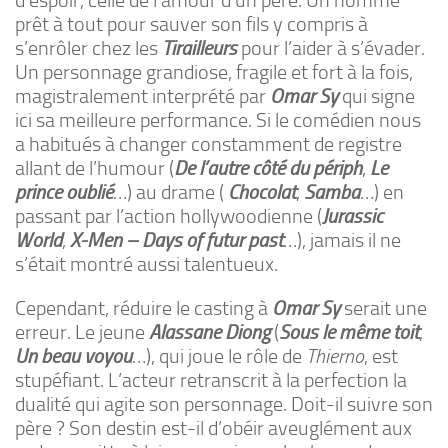
d’espoir, celle de l’amour d’un père. Un homme
prêt à tout pour sauver son fils y compris à
s’enrôler chez les
Tirailleurs
pour l’aider à s’évader.
Un personnage grandiose, fragile et fort à la fois,
magistralement interprété par
Omar Sy
qui signe
ici sa meilleure performance. Si le comédien nous
a habitués à changer constamment de registre
allant de l’humour (
De l’autre côté du périph
,
Le
prince oublié
…) au drame (
Chocolat
,
Samba
…) en
passant par l’action hollywoodienne (
Jurassic
World
,
X-Men – Days of futur past
…), jamais il ne
s’était montré aussi talentueux.
Cependant, réduire le casting à
Omar Sy
serait une
erreur. Le jeune
Alassane Diong
(
Sous le même toit
,
Un beau voyou
…), qui joue le rôle de
Thierno
, est
stupéfiant. L’acteur retranscrit à la perfection la
dualité qui agite son personnage. Doit-il suivre son
père ? Son destin est-il d’obéir aveuglément aux