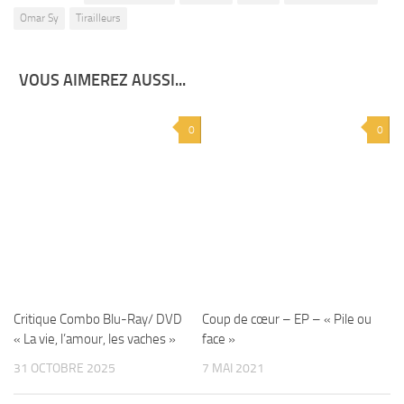
Omar Sy
Tirailleurs
VOUS AIMEREZ AUSSI...
0
0
Critique Combo Blu-Ray/ DVD
Coup de cœur – EP – « Pile ou
« La vie, l’amour, les vaches »
face »
31 OCTOBRE 2025
7 MAI 2021