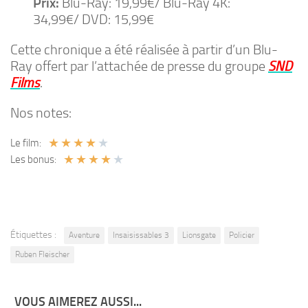
Prix:
Blu-Ray: 19,99€/ Blu-Ray 4K:
34,99€/ DVD: 15,99€
Cette chronique a été réalisée à partir d’un Blu-
Ray offert par l’attachée de presse du groupe
SND
Films
.
Nos notes:
★
★
★
★
★
Le film:
★
★
★
★
★
Les bonus:
Étiquettes :
Aventure
Insaisissables 3
Lionsgate
Policier
Ruben Fleischer
VOUS AIMEREZ AUSSI...