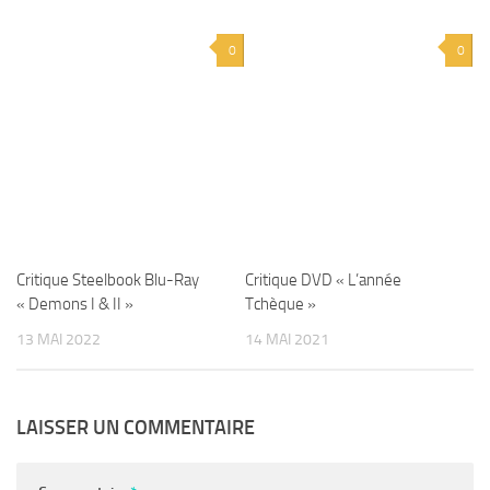
0
0
Critique Steelbook Blu-Ray
Critique DVD « L’année
« Demons I & II »
Tchèque »
13 MAI 2022
14 MAI 2021
LAISSER UN COMMENTAIRE