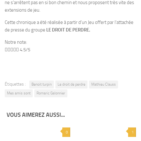
ne s’arrêtent pas en si bon chemin et nous proposent très vite des
extensions de jeu.
Cette chronique a été réalisée à partir d’un Jeu offert par l’attachée
de presse du groupe
LE DROIT DE PERDRE.
Notre note:





4.5/5
Étiquettes :
Benoit turpin
Le droit de perdre
Mathieu Clauss
Mes amis sont
Romaric Galonnier
VOUS AIMEREZ AUSSI...
0
1