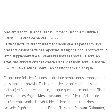
Mes amis sont… (Benoit Turpin/ Romaric Galonnier/ Mathieu
Clauss) – Le droit de perdre – 2022
Certains lecteurs auront surement remarqué les petits smileys
présents devant certaines réponses. Il s’agit de bonus octroyant un
jeton supplémentaire au joueur hurlants ses mots. Ce sont, en
effet, des annotations des créateurs de
Mes amis sont…
allant de
«
WOW
» à «
C’était évident
» en passant par «
On a cliqué
« .
Encore une fois, les Éditions
Le
droit de perdre
nous proposent un
jeu simple et convivial. Facile à installer (la boîte sert aussi de
plateau) et à prendre en main, puisque quelques minutes suffisent
à expliquer les règles.
Mes amis sont…
est LE jeu idéal lors de
soirées entre amis ! Un véritable déclencheur de fous rires en
cascade. Espérons juste que
Benoit Turpin
et
Romaric Galonnier
,