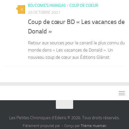
BD/COMICS/MANGAS
/
COUP DE COEUR
0
20 OCTOBRE 2021
Coup de cœur BD « Les vacances de
Donald »
Retour aux sources pour le canard le plus connu du
monde dans « Les vacances de Donald ». Un
nouveau coup de cœur aux Éditions Glénat.
Les Petites Chroniques d'Edelric © 2026. Tous droits réservés.
Fièrement propulsé par
- Conçu par
Thème Hueman