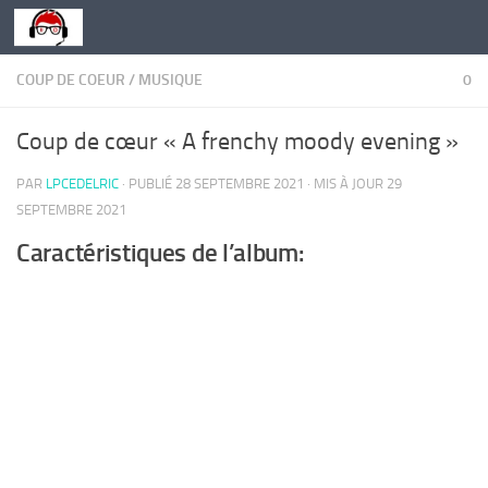
Skip to content
COUP DE COEUR
/
MUSIQUE
0
Coup de cœur « A frenchy moody evening »
PAR
LPCEDELRIC
· PUBLIÉ
28 SEPTEMBRE 2021
· MIS À JOUR
29
SEPTEMBRE 2021
Caractéristiques de l’album: