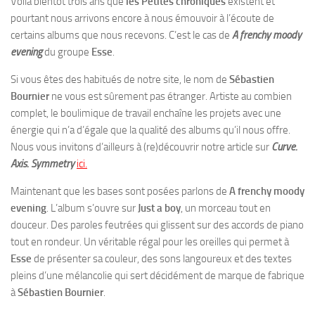
Voilà bientôt trois ans que
les Petites chroniques
existent et
pourtant nous arrivons encore à nous émouvoir à l’écoute de
certains albums que nous recevons. C’est le cas de
A frenchy moody
evening
du groupe
Esse
.
Si vous êtes des habitués de notre site, le nom de
Sébastien
Bournier
ne vous est sûrement pas étranger. Artiste au combien
complet, le boulimique de travail enchaîne les projets avec une
énergie qui n’a d’égale que la qualité des albums qu’il nous offre.
Nous vous invitons d’ailleurs à (re)découvrir notre article sur
Curve.
Axis. Symmetry
ici.
Maintenant que les bases sont posées parlons de
A frenchy moody
evening
. L’album s’ouvre sur
Just a boy
, un morceau tout en
douceur. Des paroles feutrées qui glissent sur des accords de piano
tout en rondeur. Un véritable régal pour les oreilles qui permet à
Esse
de présenter sa couleur, des sons langoureux et des textes
pleins d’une mélancolie qui sert décidément de marque de fabrique
à
Sébastien Bournier
.