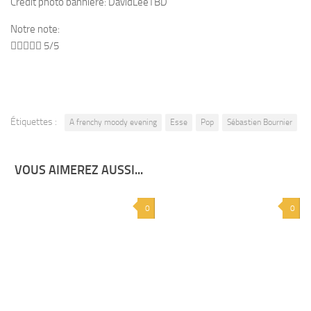
Crédit photo bannière: DavidLeeTBD
Notre note:





5/5
Étiquettes :
A frenchy moody evening
Esse
Pop
Sébastien Bournier
VOUS AIMEREZ AUSSI...
0
0