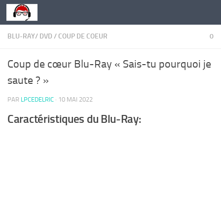
Skip to content
BLU-RAY/ DVD
/
COUP DE COEUR
0
Coup de cœur Blu-Ray « Sais-tu pourquoi je
saute ? »
PAR
LPCEDELRIC
·
10 MAI 2022
Caractéristiques du Blu-Ray: