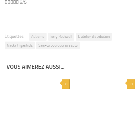





5/5
Étiquettes :
Autisme
Jerry Rothwell
L atelier distribution
Naoki Higashida
Sais-tu pourquoi je saute
VOUS AIMEREZ AUSSI...
0
0