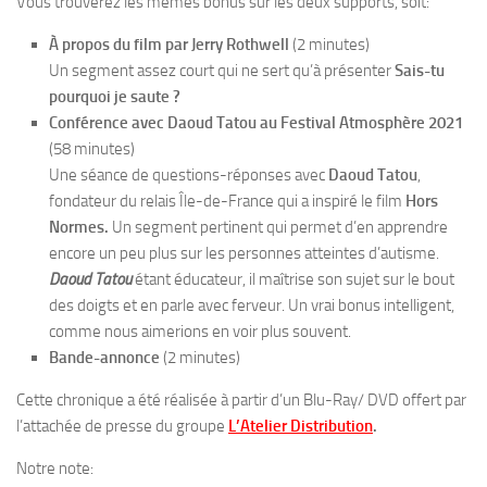
Vous trouverez les mêmes bonus sur les deux supports, soit:
À propos du film par
Jerry Rothwell
(2 minutes)
Un segment assez court qui ne sert qu’à présenter
Sais-tu
pourquoi je saute ?
Conférence avec
Daoud Tatou
au
Festival Atmosphère 2021
(58 minutes)
Une séance de questions-réponses avec
Daoud Tatou
,
fondateur du
relais Île-de-France
qui a inspiré le film
Hors
Normes.
Un segment pertinent qui permet d’en apprendre
encore un peu plus sur les personnes atteintes d’autisme.
Daoud Tatou
étant éducateur, il maîtrise son sujet sur le bout
des doigts et en parle avec ferveur. Un vrai bonus intelligent,
comme nous aimerions en voir plus souvent.
Bande-annonce
(2 minutes)
Cette chronique a été réalisée à partir d’un Blu-Ray/ DVD offert par
l’attachée de presse du groupe
L’Atelier Distribution
.
Notre note: