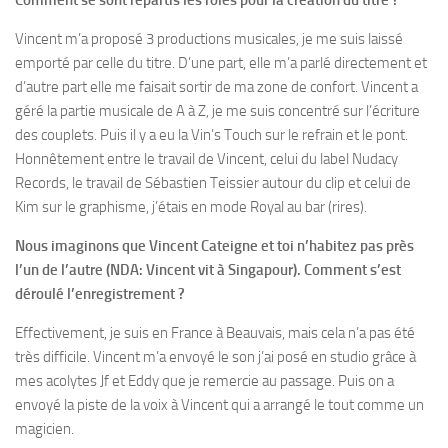
Comment se sont répartis les rôles pour la création du titre ?
V
incent
m’a proposé 3 productions musicales, je me suis laissé
emporté par celle du titre. D’une part, elle m’a parlé directement et
d’autre part elle me faisait sortir de ma zone de confort. Vincent a
géré la partie musicale de A à Z, je me suis concentré sur l’écriture
des couplets. Puis il y a eu la Vin’s Touch sur le refrain et le pont.
Honnêtement entre le travail de
Vincent
, celui du label
Nudacy
Records
, le travail de
Sébastien Teissier
autour du clip et celui de
Kim
sur le graphisme, j’étais en mode Royal au bar (rires).
Nous imaginons que Vincent Cateigne et toi n’habitez pas près
l’un de l’autre (NDA: Vincent vit à Singapour). Comment s’est
déroulé l’enregistrement ?
Effectivement, je suis en France à Beauvais, mais cela n’a pas été
très difficile.
Vincent
m’a envoyé le son j’ai posé en studio grâce à
mes acolytes
Jf
et
Eddy
que je remercie au passage. Puis on a
envoyé la piste de la voix à
Vincent
qui a arrangé le tout comme un
magicien.