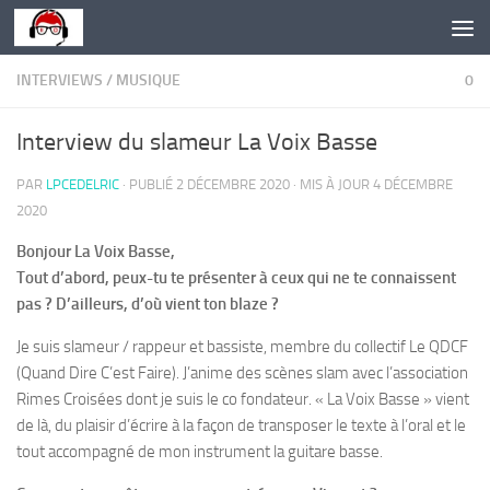
Skip to content
INTERVIEWS
/
MUSIQUE
0
Interview du slameur La Voix Basse
PAR
LPCEDELRIC
· PUBLIÉ
2 DÉCEMBRE 2020
· MIS À JOUR
4 DÉCEMBRE
2020
Bonjour La Voix Basse,
Tout d’abord, peux-tu te présenter à ceux qui ne te connaissent
pas ? D’ailleurs, d’où vient ton blaze ?
Je suis slameur / rappeur et bassiste, membre du collectif Le
QDCF
(Quand Dire C’est Faire). J’anime des scènes slam avec l’association
Rimes Croisées
dont je suis le co fondateur. «
La Voix Basse
» vient
de là, du plaisir d’écrire à la façon de transposer le texte à l’oral et le
tout accompagné de mon instrument la guitare basse.