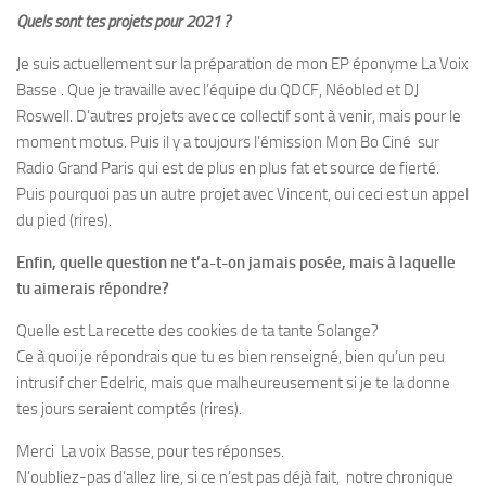
Quels sont tes projets pour 2021 ?
Je suis actuellement sur la préparation de mon EP éponyme
La Voix
Basse
. Que je travaille avec l’équipe du
QDCF
,
Néobled
et
DJ
Roswell
. D’autres projets avec ce collectif sont à venir, mais pour le
moment motus. Puis il y a toujours l’émission
Mon Bo Ciné
sur
Radio Grand Paris
qui est de plus en plus fat et source de fierté.
Puis pourquoi pas un autre projet avec
Vincent
, oui ceci est un appel
du pied (rires).
Enfin, quelle question ne t’a-t-on jamais posée, mais à laquelle
tu aimerais répondre?
Quelle est La recette des cookies de ta tante Solange?
Ce à quoi je répondrais que tu es bien renseigné, bien qu’un peu
intrusif cher
Edelric
, mais que malheureusement si je te la donne
tes jours seraient comptés (rires).
Merci La voix Basse, pour tes réponses.
N’oubliez-pas d’allez lire, si ce n’est pas déjà fait, notre chronique