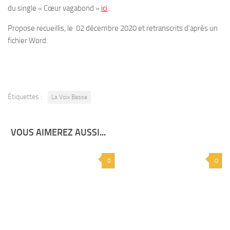
du single « Cœur vagabond »
ici
.
Propose recueillis, le 02 décembre 2020 et retranscrits d’après un
fichier Word.
Étiquettes :
La Voix Basse
VOUS AIMEREZ AUSSI...
0
0