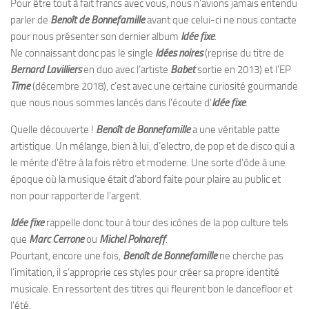
Pour être tout à fait francs avec vous, nous n’avions jamais entendu
parler de
Benoît de Bonnefamille
avant que celui-ci ne nous contacte
pour nous présenter son dernier album
Idée fixe
.
Ne connaissant donc pas le single
Idées noires
(reprise du titre de
Bernard Lavilliers
en duo avec l’artiste
Babet
sortie en 2013) et l’EP
Time
(décembre 2018), c’est avec une certaine curiosité gourmande
que nous nous sommes lancés dans l’écoute d’
Idée fixe
.
Quelle découverte !
Benoît de Bonnefamille
a une véritable patte
artistique. Un mélange, bien à lui, d’electro, de pop et de disco qui a
le mérite d’être à la fois rétro et moderne. Une sorte d’ôde à une
époque où la musique était d’abord faite pour plaire au public et
non pour rapporter de l’argent.
Idée fixe
rappelle donc tour à tour des icônes de la pop culture tels
que
Marc Cerrone
ou
Michel Polnareff
.
Pourtant, encore une fois,
Benoît de Bonnefamille
ne cherche pas
l’imitation, il s’approprie ces styles pour créer sa propre identité
musicale. En ressortent des titres qui fleurent bon le dancefloor et
l’été.