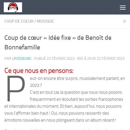
Skip to content
COUP DE COEUR
/
MUSIQUE
0
Coup de cœur « Idée fixe » de Benoît de
Bonnefamille
PAR
LPCEDELRIC
· PUBLIÉ
22 FÉVRIER 2023
· MIS À JOUR
22 FÉVRIER 2023
Ce que nous en pensons:
P
eut-on encore être surpris, musicalement parlant, en
2023 ?
C’est en tout cas la question que nous nous posons
fréquemment en écoutant les sorties francophones
et internationales du moment. Et bien, aujourd’hui, nous pouvons
vous l’affirmer bien haut ! Oui, nous pouvons ressentir des
émotions nouvelles en nous plongeant dans un album récent !