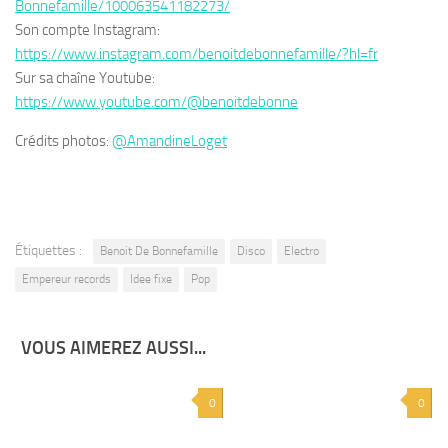
Bonnefamille/100063541182273/
Son compte Instagram:
https://www.instagram.com/benoitdebonnefamille/?hl=fr
Sur sa chaîne Youtube:
https://www.youtube.com/@benoitdebonne
Crédits photos:
@AmandineLoget
Étiquettes :
Benoit De Bonnefamille
Disco
Electro
Empereur records
Idee fixe
Pop
VOUS AIMEREZ AUSSI...
0
0