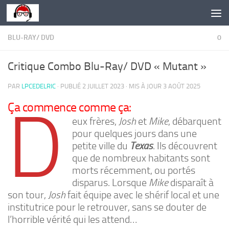
Skip to content
BLU-RAY/ DVD
0
Critique Combo Blu-Ray/ DVD « Mutant »
PAR
LPCEDELRIC
· PUBLIÉ
2 JUILLET 2023
· MIS À JOUR
3 AOÛT 2025
D
Ça commence comme ça:
eux frères,
Josh
et
Mike
, débarquent
pour quelques jours dans une
petite ville du
Texas
. Ils découvrent
que de nombreux habitants sont
morts récemment, ou portés
disparus. Lorsque
Mike
disparaît à
son tour,
Josh
fait équipe avec le shérif local et une
institutrice pour le retrouver, sans se douter de
l’horrible vérité qui les attend…