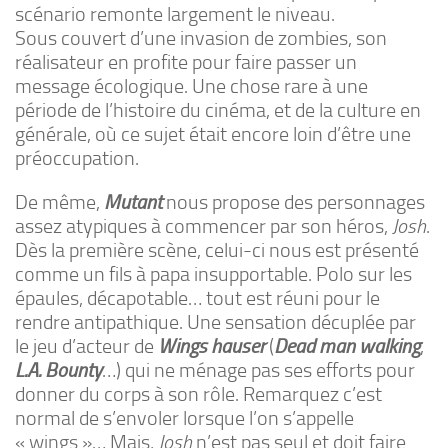
scénario remonte largement le niveau.
Sous couvert d’une invasion de zombies, son
réalisateur en profite pour faire passer un
message écologique. Une chose rare à une
période de l’histoire du cinéma, et de la culture en
générale, où ce sujet était encore loin d’être une
préoccupation.
De même,
Mutant
nous propose des personnages
assez atypiques à commencer par son héros,
Josh
.
Dès la première scène, celui-ci nous est présenté
comme un fils à papa insupportable. Polo sur les
épaules, décapotable… tout est réuni pour le
rendre antipathique. Une sensation décuplée par
le jeu d’acteur de
Wings hauser
(
Dead man walking
,
L.A. Bounty
…) qui ne ménage pas ses efforts pour
donner du corps à son rôle. Remarquez c’est
normal de s’envoler lorsque l’on s’appelle
« wings »… Mais,
Josh
n’est pas seul et doit faire