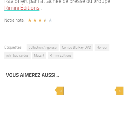
Ray offert par l’attachée de presse du groupe
Rimini Éditions
.
★
★
★
★
★
Notre note:
Étiquettes :
Collection Angoisse
Combo Blu Ray DVD
Horreur
john bud cardos
Mutant
Rimini Editions
VOUS AIMEREZ AUSSI...
0
0